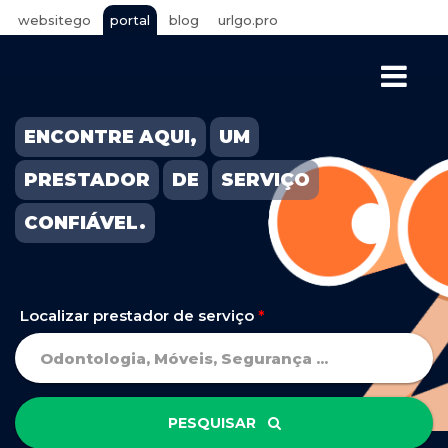
websitego
portal
blog
urlgo.pro
ENCONTRE AQUI,
UM
PRESTADOR
DE
SERVIÇO
CONFIÁVEL.
Localizar prestador de serviço
*
PESQUISAR